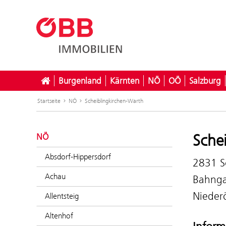
Burgenland
Kärnten
NÖ
OÖ
Salzburg
Startseite
NÖ
Scheiblingkirchen-Warth
Sche
NÖ
Absdorf-Hippersdorf
2831 S
Achau
Bahnga
Niederö
Allentsteig
Altenhof