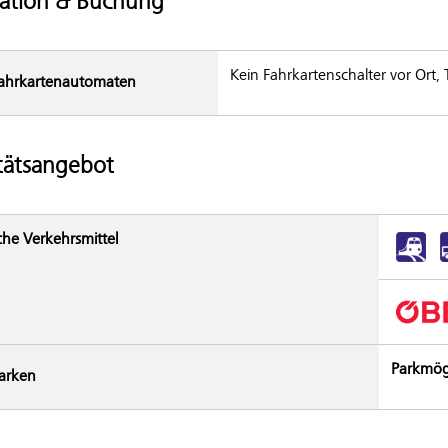
ation & Buchung
Kein Fahrkartenschalter vor Ort,
ahrkarten­automaten
tätsangebot
che Verkehrsmittel
Parkmög
arken