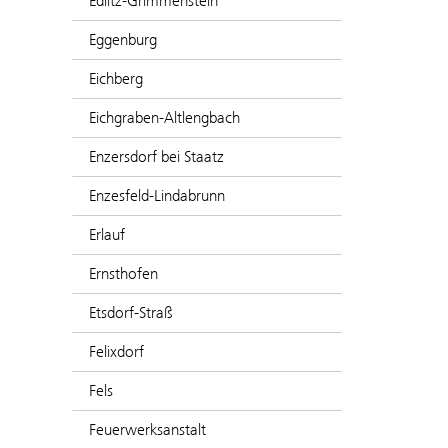
Edlitz-Grimmenstein
Eggenburg
Eichberg
Eichgraben-Altlengbach
Enzersdorf bei Staatz
Enzesfeld-Lindabrunn
Erlauf
Ernsthofen
Etsdorf-Straß
Felixdorf
Fels
Feuerwerksanstalt