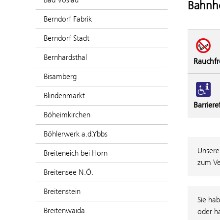
Bahnho
Berndorf Fabrik
Berndorf Stadt
Bernhardsthal
Rauchfr
Bisamberg
Blindenmarkt
Barriere
Böheimkirchen
Böhlerwerk a.d.Ybbs
Unsere
Breiteneich bei Horn
zum Ve
Breitensee N.Ö.
Breitenstein
Sie hab
Breitenwaida
oder h