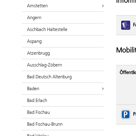
Inform
Amstetten
Angern
F
Aschbach Haltestelle
Aspang
Mobili
Atzenbrugg
Ausschlag-Zöbern
Öffentli
Bad Deutsch Altenburg
Baden
Bad Erlach
Bad Fischau
P
Bad Fischau-Brunn
Bad Vöslau