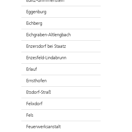
Edlitz-Grimmenstein
Eggenburg
Eichberg
Eichgraben-Altlengbach
Enzersdorf bei Staatz
Enzesfeld-Lindabrunn
Erlauf
Ernsthofen
Etsdorf-Straß
Felixdorf
Fels
Feuerwerksanstalt