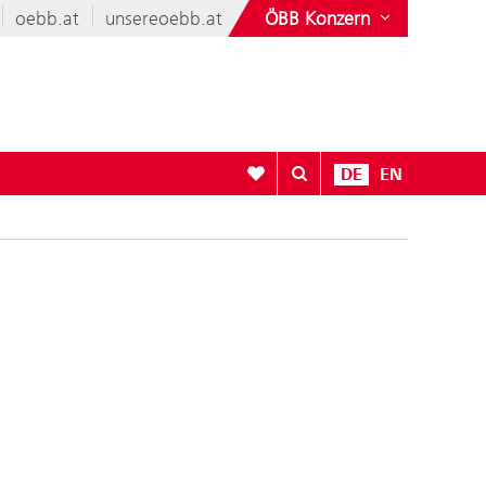
oebb.at
unsereoebb.at
ÖBB Konzern
Zur Favoritenliste
DE
EN