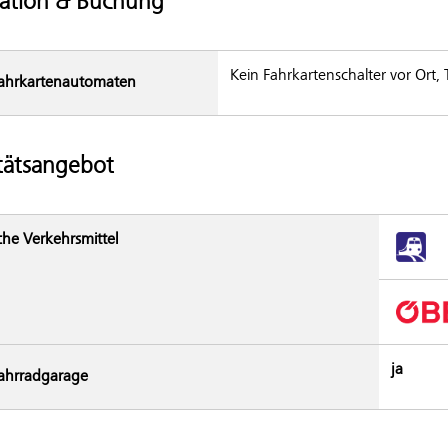
ation & Buchung
Kein Fahrkartenschalter vor Ort,
ahrkarten­automaten
tätsangebot
che Verkehrsmittel
ja
ahrradgarage