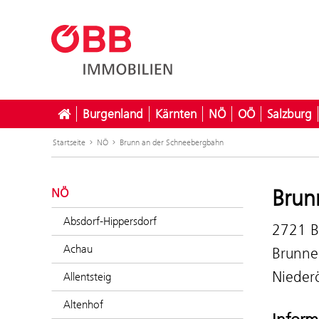
Burgenland
Kärnten
NÖ
OÖ
Salzburg
Startseite
NÖ
Brunn an der Schneebergbahn
Brun
NÖ
Absdorf-Hippersdorf
2721 B
Achau
Brunne
Niederö
Allentsteig
Altenhof