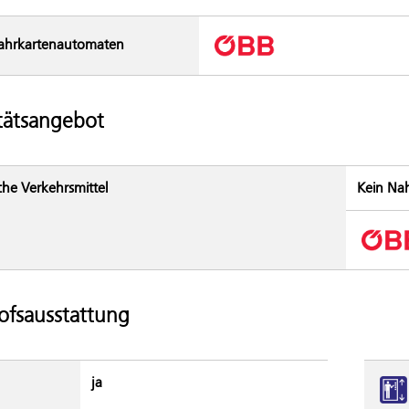
ahrkarten­automaten
tätsangebot
che Verkehrsmittel
Kein Na
fsausstattung
ja