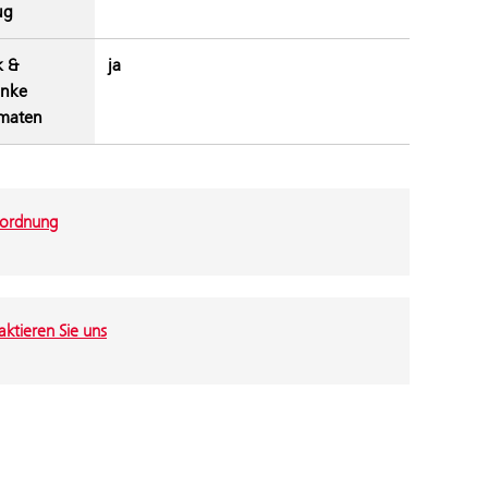
ug
k &
ja
änke
maten
ordnung
ktieren Sie uns