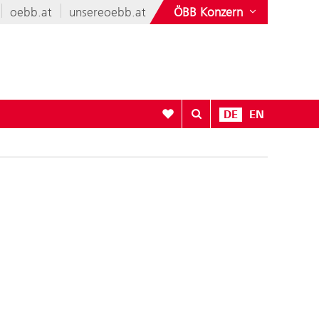
oebb.at
unsereoebb.at
ÖBB Konzern
Zur Favoritenliste
DE
EN