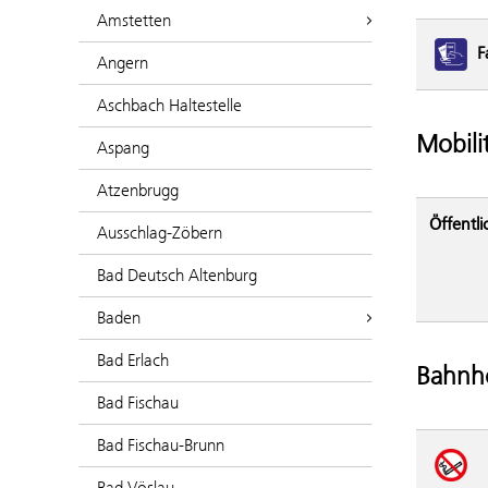
Amstetten
F
Angern
Aschbach Haltestelle
Mobili
Aspang
Atzenbrugg
Öffentli
Ausschlag-Zöbern
Bad Deutsch Altenburg
Baden
Bad Erlach
Bahnho
Bad Fischau
Bad Fischau-Brunn
Bad Vöslau