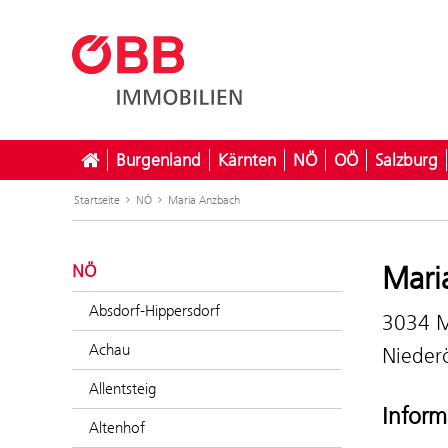
Burgenland
Kärnten
NÖ
OÖ
Salzburg
Startseite
NÖ
Maria Anzbach
Mari
NÖ
Absdorf-Hippersdorf
3034 M
Achau
Niederö
Allentsteig
Inform
Altenhof