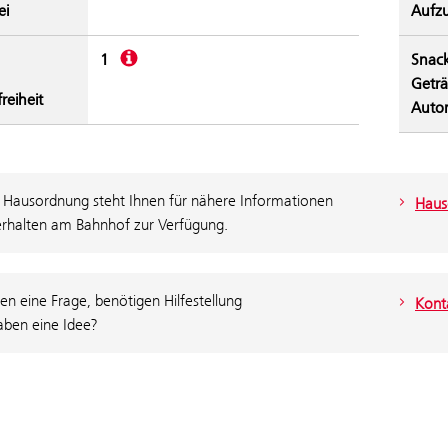
ei
Aufz
Beschreibung
1
Snac
Getr
freiheit
Auto
 Hausordnung steht Ihnen für nähere Informationen
Haus
rhalten am Bahnhof zur Verfügung.
en eine Frage, benötigen Hilfestellung
Konta
aben eine Idee?