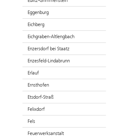
Edlitz-Grimmenstein
Eggenburg
Eichberg
Eichgraben-Altlengbach
Enzersdorf bei Staatz
Enzesfeld-Lindabrunn
Erlauf
Ernsthofen
Etsdorf-Straß
Felixdorf
Fels
Feuerwerksanstalt