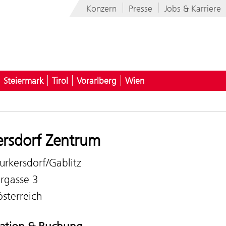
Konzern
Presse
Jobs & Karriere
Steiermark
Tirol
Vorarlberg
Wien
ersdorf Zentrum
urkersdorf/Gablitz
gasse 3
sterreich