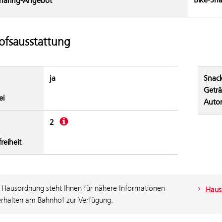
haring-Angebot
fsausstattung
ja
Snac
Getr
ei
Auto
Beschreibung
2
freiheit
 Hausordnung steht Ihnen für nähere Informationen
Haus
rhalten am Bahnhof zur Verfügung.