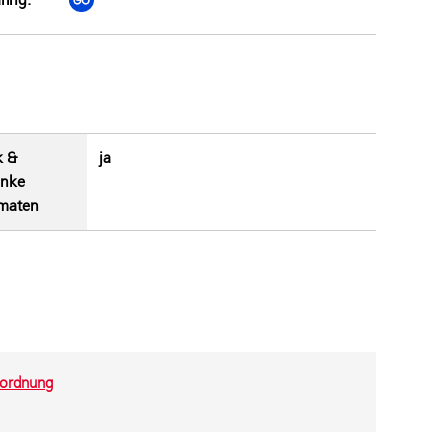
k &
ja
änke
maten
ordnung