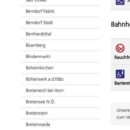
S
Berndorf Fabrik
Berndorf Stadt
Bahnho
Bernhardsthal
Bisamberg
Blindenmarkt
Rauchfr
Böheimkirchen
Böhlerwerk a.d.Ybbs
Barriere
Breiteneich bei Horn
Breitensee N.Ö.
Unsere
Breitenstein
zum Ve
Breitenwaida