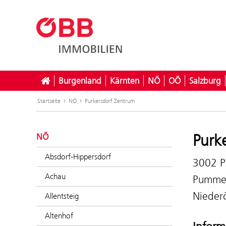
Burgenland
Kärnten
NÖ
OÖ
Salzburg
Startseite
NÖ
Purkersdorf Zentrum
Purk
NÖ
Absdorf-Hippersdorf
3002 P
Achau
Pummer
Niederö
Allentsteig
Altenhof