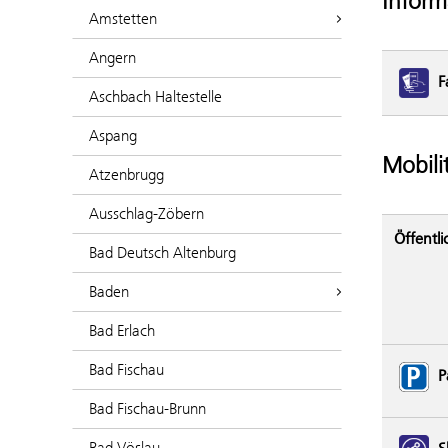
Inform
Amstetten
Angern
F
Aschbach Haltestelle
Aspang
Mobili
Atzenbrugg
Ausschlag-Zöbern
Öffentli
Bad Deutsch Altenburg
Baden
Bad Erlach
Bad Fischau
P
Bad Fischau-Brunn
Bad Vöslau