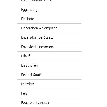
Edlitz-Grimmenstein
Eggenburg
Eichberg
Eichgraben-Altlengbach
Enzersdorf bei Staatz
Enzesfeld-Lindabrunn
Erlauf
Ernsthofen
Etsdorf-Straß
Felixdorf
Fels
Feuerwerksanstalt