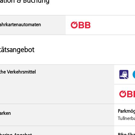
ation & Buchung
ahrkarten­automaten
tätsangebot
che Verkehrsmittel
Parkmög
arken
Tullnerb
Bike-Sha