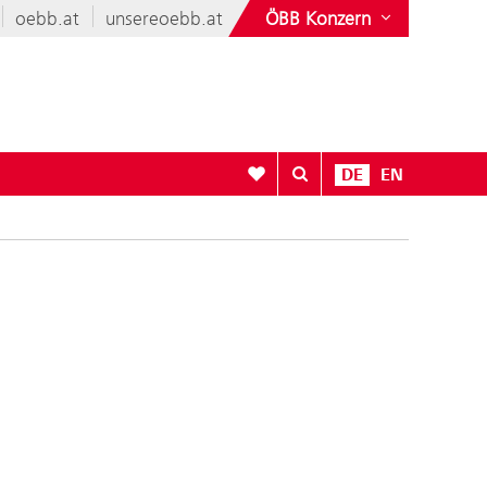
oebb.at
unsereoebb.at
ÖBB Konzern
Zur Favoritenliste
DE
EN