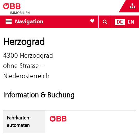
Zur Favoritenliste
Navigation
DE
EN
Herzograd
4300 Herzoggrad
ohne Strasse -
Niederösterreich
Information & Buchung
Fahrkarten­
automaten