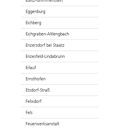
Edlitz-Grimmenstein
Eggenburg
Eichberg
Eichgraben-Altlengbach
Enzersdorf bei Staatz
Enzesfeld-Lindabrunn
Erlauf
Ernsthofen
Etsdorf-Straß
Felixdorf
Fels
Feuerwerksanstalt