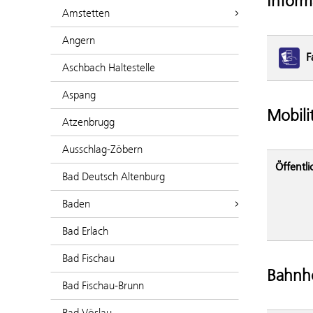
Inform
Amstetten
Angern
F
Aschbach Haltestelle
Aspang
Mobili
Atzenbrugg
Ausschlag-Zöbern
Öffentli
Bad Deutsch Altenburg
Baden
Bad Erlach
Bad Fischau
Bahnho
Bad Fischau-Brunn
Bad Vöslau