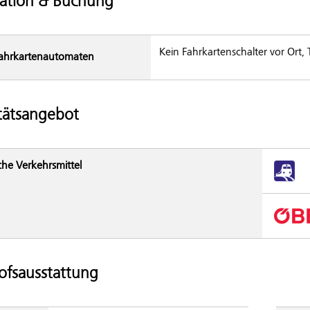
ation & Buchung
Kein Fahrkartenschalter vor Ort,
ahrkarten­automaten
tätsangebot
che Verkehrsmittel
fsausstattung