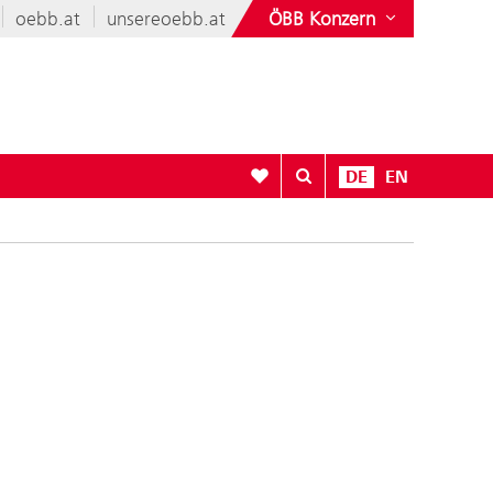
oebb.at
unsereoebb.at
ÖBB Konzern
Zur Favoritenliste
DE
EN