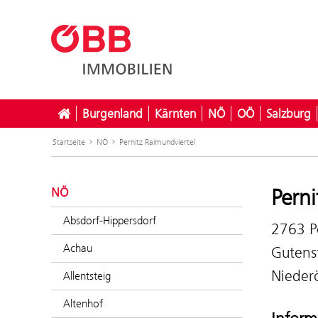
Burgenland
Kärnten
NÖ
OÖ
Salzburg
Startseite
NÖ
Pernitz Raimundviertel
Perni
NÖ
Absdorf-Hippersdorf
2763 P
Achau
Gutens
Niederö
Allentsteig
Altenhof