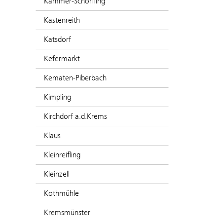
Kammer-Schörfling
Kastenreith
Katsdorf
Kefermarkt
Kematen-Piberbach
Kimpling
Kirchdorf a.d.Krems
Klaus
Kleinreifling
Kleinzell
Kothmühle
Kremsmünster