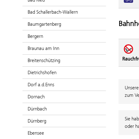
Bad Schallerbach-Wallern
Bahnho
Baumgartenberg
Bergern
Braunau am Inn
Rauchfr
Breitenschützing
Dietrichshofen
Dorf a.d.Enns
Unsere
zum Ve
Dornach
Dürnbach
Sie hab
Dürnberg
oder h
Ebensee