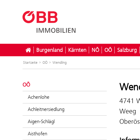
Burgenland
Kärnten
NÖ
OÖ
Salzburg
Startseite
OÖ
Wendling
Wend
OÖ
Achenlohe
4741 W
Achleitnersiedlung
Weeg
Oberös
Aigen-Schlägl
Aisthofen