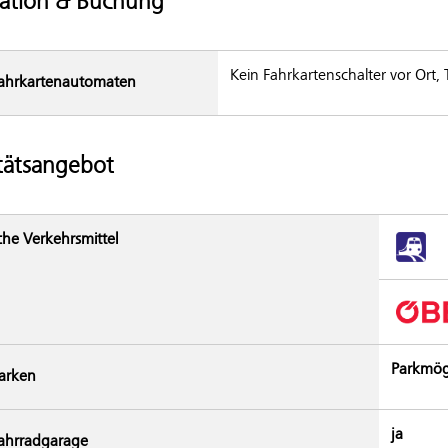
ation & Buchung
Kein Fahrkartenschalter vor Ort,
ahrkarten­automaten
tätsangebot
che Verkehrsmittel
Parkmög
arken
ja
ahrradgarage