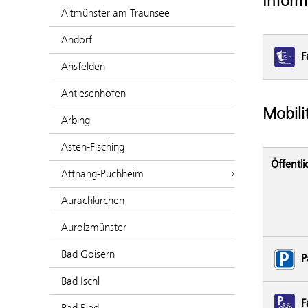
Inform
Altmünster am Traunsee
Andorf
F
Ansfelden
Antiesenhofen
Mobili
Arbing
Asten-Fisching
Öffentli
Attnang-Puchheim
Aurachkirchen
Aurolzmünster
Bad Goisern
P
Bad Ischl
F
Bad Ried