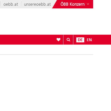
oebb.at
unsereoebb.at
ÖBB Konzern
Zur Favoritenliste
DE
EN