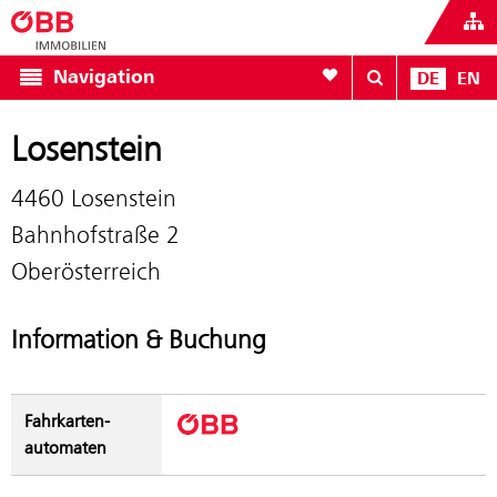
Zur Favoritenliste
Navigation
DE
EN
Losenstein
4460 Losenstein
Bahnhofstraße 2
Oberösterreich
Information & Buchung
Fahrkarten­
automaten