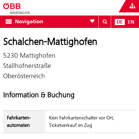
Zur Favoritenliste
Navigation
DE
EN
Schalchen-Mattighofen
5230 Mattighofen
Stallhofnerstraße
Oberösterreich
Information & Buchung
Fahrkarten­
Kein Fahrkartenschalter vor Ort,
automaten
Ticketverkauf im Zug