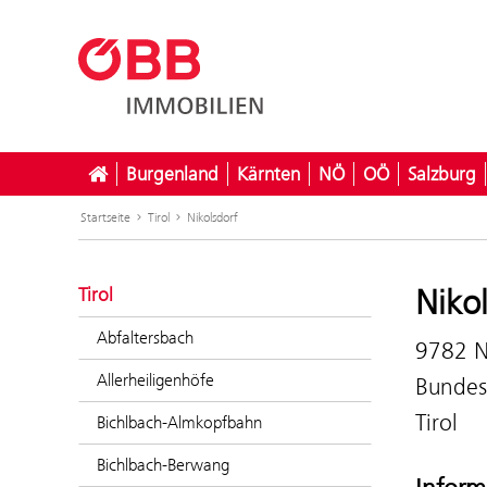
Burgenland
Kärnten
NÖ
OÖ
Salzburg
Startseite
Tirol
Nikolsdorf
Niko
Tirol
Abfaltersbach
9782 N
Allerheiligenhöfe
Bundes
Tirol
Bichlbach-Almkopfbahn
Bichlbach-Berwang