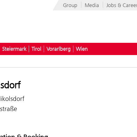
Group
Media
Jobs & Caree
Steiermark
Tirol
Vorarlberg
Wien
lsdorf
ikolsdorf
straße