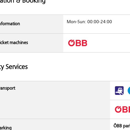
ation & Booking
Mon-Sun: 00:00-24:00
nformation
icket machines
ty Services
ransport
ÖBB par
arking