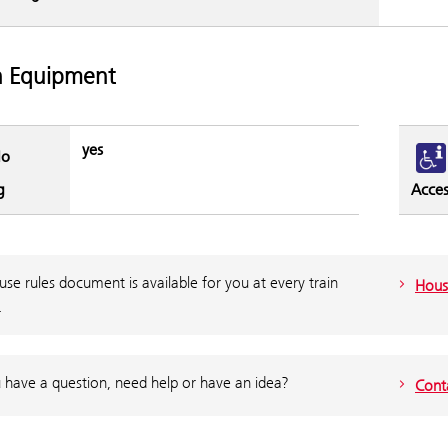
n Equipment
yes
o
g
Access
se rules document is available for you at every train
Hous
.
 have a question, need help or have an idea?
Cont