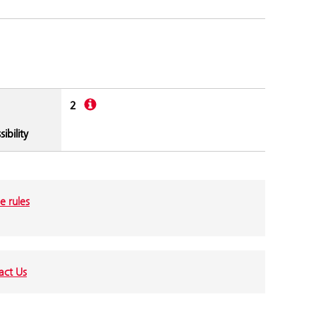
Description
2
ibility
e rules
act Us