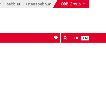
r
oebb.at
unsereoebb.at
ÖBB Group
To your wishlist
DE
EN