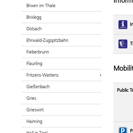
Inform
Brixen im Thale
Brixlegg
I
Dölsach
Ehrwald-Zugspitzbahn
T
Fieberbrunn
Flaurling
Mobili
Fritzens-Wattens
Gießenbach
Public T
Gries
Grieswirt
Haiming
P
Hall in Tirol