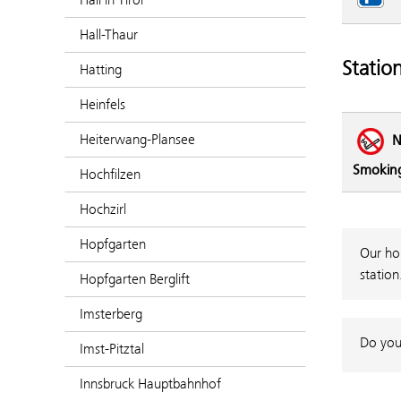
Hall-Thaur
Statio
Hatting
Heinfels
Heiterwang-Plansee
N
Smokin
Hochfilzen
Hochzirl
Hopfgarten
Our hou
station
Hopfgarten Berglift
Imsterberg
Do you
Imst-Pitztal
Innsbruck Hauptbahnhof