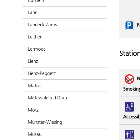
Kufstein
Lähn
Landeck-Zams
P
Leithen
Lermoos
Statio
Lienz
Lienz-Peggetz
N
Matrei
Smokin
Mittewald a.d.Drau
Mötz
Accessibi
Münster-Wiesing
Musau