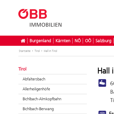
Burgenland
Kärnten
NÖ
OÖ
Salzburg
Startseite
Tirol
Hall in Tirol
Hall 
Tirol
Abfaltersbach
6
Allerheiligenhöfe
B
Bichlbach-Almkopfbahn
T
Bichlbach-Berwang
Fr