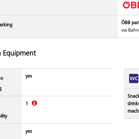
ÖBB par
arking
via Bahn
n Equipment
yes
o
g
Snac
Description
1
drink
mach
lity
yes