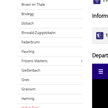
Brixen im Thale
Brixlegg
Inform
Dölsach
Ehrwald-Zugspitzbahn
T
Fieberbrunn
Flaurling
Depart
Fritzens-Wattens
Gießenbach
Gries
Grieswirt
Haiming
Hall in Tirol