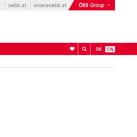
r
oebb.at
unsereoebb.at
ÖBB Group
To your wishlist
DE
EN