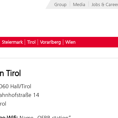
Group
Media
Jobs & Caree
Steiermark
Tirol
Vorarlberg
Wien
in Tirol
060 Hall/Tirol
ahnhofstraße 14
irol
ee-Wifi:
Name „OEBB-station“