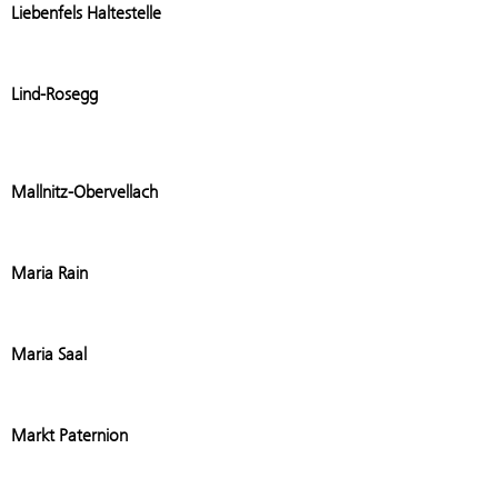
Liebenfels Haltestelle
Add stat
Lind-Rosegg
Add stati
Mallnitz-Obervellach
Add stat
Maria Rain
Add stati
Maria Saal
Add stat
Markt Paternion