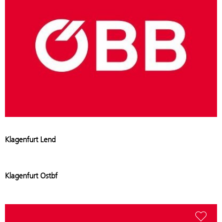
Klagenfurt Lend
Add stati
Klagenfurt Ostbf
Add stat