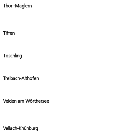
Add stat
Thörl-Maglern
Add stati
Tiffen
Add stati
Töschling
Add stat
Treibach-Althofen
Add stat
Velden am Wörthersee
Add stat
Vellach-Khünburg