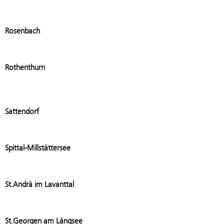
Add stat
Rosenbach
Add stat
Rothenthurn
Add stati
Sattendorf
Add stati
Spittal-Millstättersee
Add stati
St.Andrä im Lavanttal
Add stat
St.Georgen am Längsee