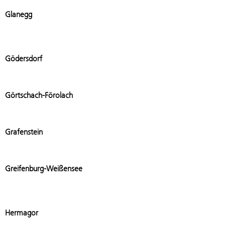
Add stat
Glanegg
Add stat
Gödersdorf
Add stat
Görtschach-Förolach
Add stat
Grafenstein
Add stat
Greifenburg-Weißensee
Add stat
Hermagor