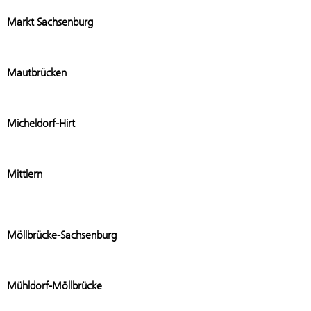
Add stat
Markt Sachsenburg
Add stat
Mautbrücken
Add stati
Micheldorf-Hirt
Add stati
Mittlern
Add stat
Möllbrücke-Sachsenburg
Add stat
Mühldorf-Möllbrücke