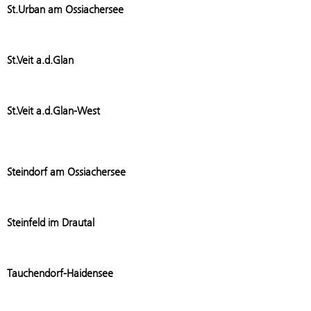
Add stat
St.Urban am Ossiachersee
Add stati
St.Veit a.d.Glan
Add stati
St.Veit a.d.Glan-West
Add stat
Steindorf am Ossiachersee
Add stati
Steinfeld im Drautal
Add stat
Tauchendorf-Haidensee