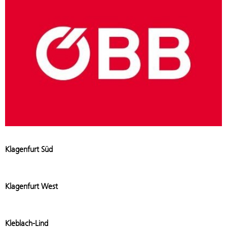
Klagenfurt Süd
Add stat
Klagenfurt West
Add stati
Kleblach-Lind