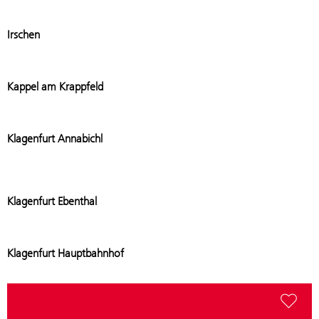
Add stati
Irschen
Add stat
Kappel am Krappfeld
Add stat
Klagenfurt Annabichl
Add stati
Klagenfurt Ebenthal
Add stat
Klagenfurt Hauptbahnhof
Add stat