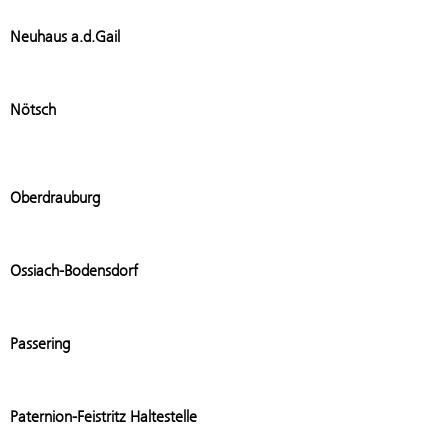
Add stat
Neuhaus a.d.Gail
Add stat
Nötsch
Add stat
Oberdrauburg
Add stat
Ossiach-Bodensdorf
Add stati
Passering
Add stati
Paternion-Feistritz Haltestelle