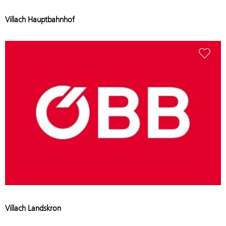
Add stat
Villach Hauptbahnhof
Add stati
Villach Landskron