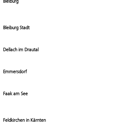
Bleiburg
Add stati
Bleiburg Stadt
Add stati
Dellach im Drautal
Add stat
Emmersdorf
Add stat
Faak am See
Add stati
Feldkirchen in Kärnten