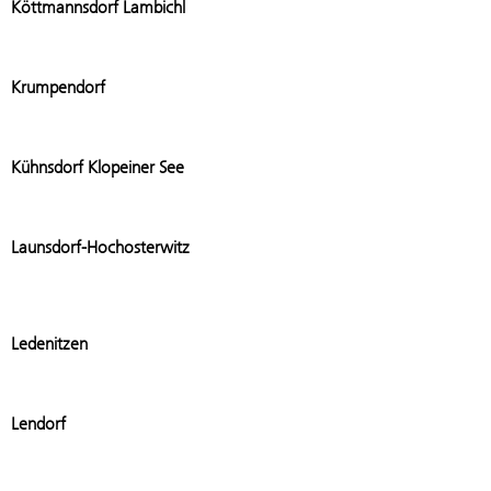
Köttmannsdorf Lambichl
Add stat
Krumpendorf
Add stat
Kühnsdorf Klopeiner See
Add stat
Launsdorf-Hochosterwitz
Add stat
Ledenitzen
Add stat
Lendorf
Add stati