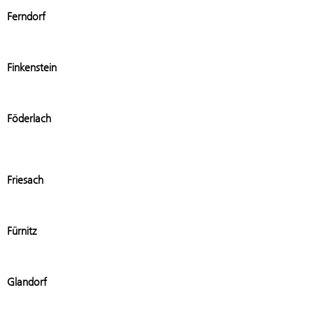
Add stati
Ferndorf
Add stati
Finkenstein
Add stat
Föderlach
Add stati
Friesach
Add stati
Fürnitz
Add stat
Glandorf