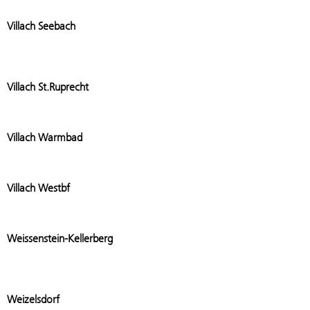
Add stati
Villach Seebach
Add stati
Villach St.Ruprecht
Add stat
Villach Warmbad
Add stati
Villach Westbf
Add stat
Weissenstein-Kellerberg
Add stat
Weizelsdorf