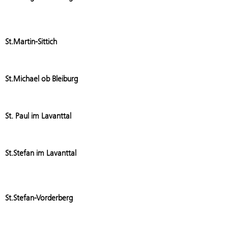
Add stati
St.Martin-Sittich
Add stati
St.Michael ob Bleiburg
Add stati
St. Paul im Lavanttal
Add stati
St.Stefan im Lavanttal
Add stat
St.Stefan-Vorderberg