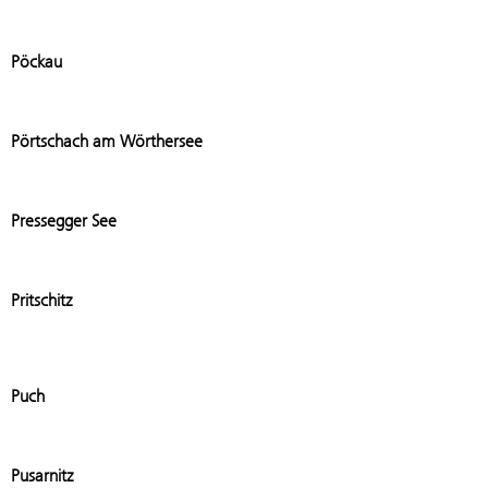
Add stat
Pöckau
Add stat
Pörtschach am Wörthersee
Add stat
Pressegger See
Add stati
Pritschitz
Add stat
Puch
Add stati
Pusarnitz