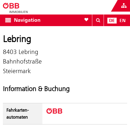
Zur Favoritenliste
Navigation
DE
EN
Lebring
8403 Lebring
Bahnhofstraße
Steiermark
Information & Buchung
Fahrkarten­
automaten