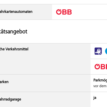
ahrkarten­automaten
tätsangebot
che Verkehrsmittel
Parkmög
arken
vor dem
ja
ahrradgarage