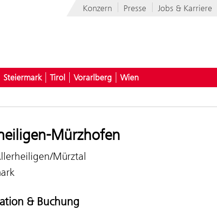
Konzern
Presse
Jobs & Karriere
Steiermark
Tirol
Vorarlberg
Wien
rheiligen-Mürzhofen
lerheiligen/Mürztal
mark
ation & Buchung