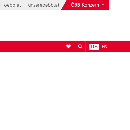
oebb.at
unsereoebb.at
ÖBB Konzern
Zur Favoritenliste
DE
EN