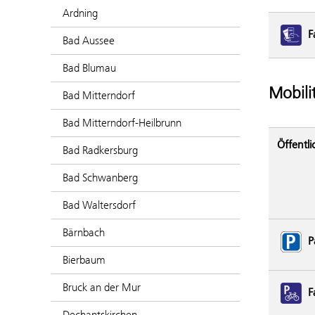
Ardning
F
Bad Aussee
Bad Blumau
Mobili
Bad Mitterndorf
Bad Mitterndorf-Heilbrunn
Öffentli
Bad Radkersburg
Bad Schwanberg
Bad Waltersdorf
Bärnbach
P
Bierbaum
Bruck an der Mur
F
Dechantskirchen