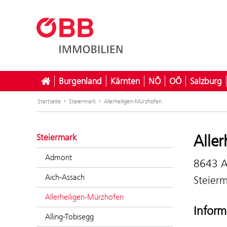
Burgenland
Kärnten
NÖ
OÖ
Salzburg
Startseite
Steiermark
Allerheiligen-Mürzhofen
Alle
Steiermark
Admont
8643 Al
Aich-Assach
Steier
Allerheiligen-Mürzhofen
Inform
Alling-Tobisegg