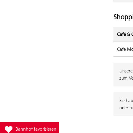
Shoppi
Café & 
Cafe M
Unsere
zum Ve
Sie hab
oder h
Füge Bahnhof Gersthof zur Favoritenliste hinzu
Bahnhof favorisieren