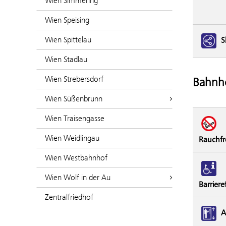
Wien Simmering
Wien Speising
Wien Spittelau
S
Wien Stadlau
Wien Strebersdorf
Bahnho
Wien Süßenbrunn
Wien Traisengasse
Wien Weidlingau
Rauchfr
Wien Westbahnhof
Wien Wolf in der Au
Barriere
Zentralfriedhof
A