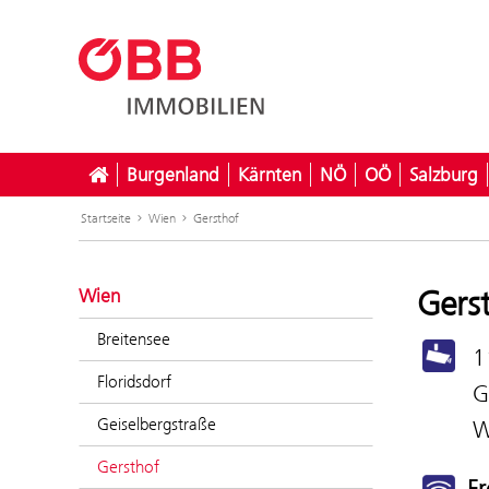
Burgenland
Kärnten
NÖ
OÖ
Salzburg
Startseite
Wien
Gersthof
Gers
Wien
Breitensee
1
Floridsdorf
G
Geiselbergstraße
W
Gersthof
Fr