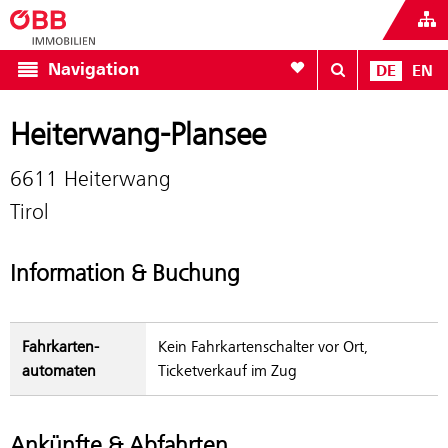
Zur Favoritenliste
Navigation
DE
EN
Heiterwang-Plansee
6611 Heiterwang
Tirol
Information & Buchung
Fahrkarten­
Kein Fahrkartenschalter vor Ort,
automaten
Ticketverkauf im Zug
Ankünfte & Abfahrten