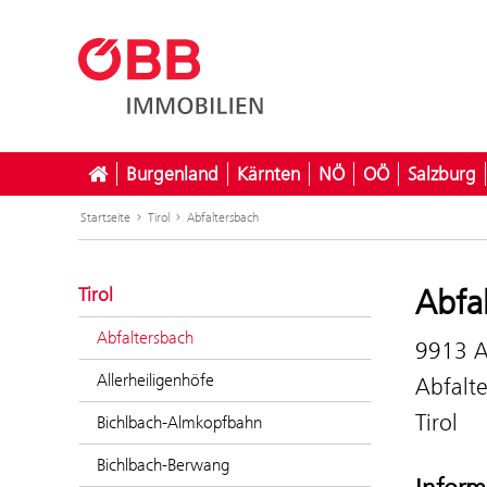
Burgenland
Kärnten
NÖ
OÖ
Salzburg
Startseite
Tirol
Abfaltersbach
Abfa
Tirol
Abfaltersbach
9913 A
Allerheiligenhöfe
Abfalt
Tirol
Bichlbach-Almkopfbahn
Bichlbach-Berwang