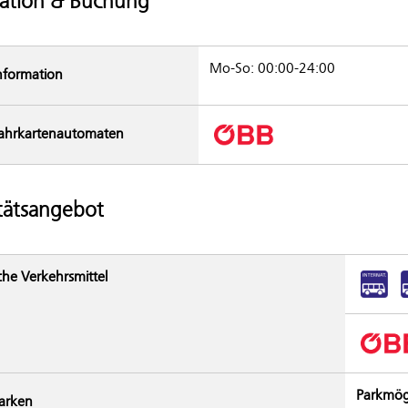
ation & Buchung
Mo-So: 00:00-24:00
nformation
ahrkarten­automaten
tätsangebot
che Verkehrsmittel
Parkmög
arken