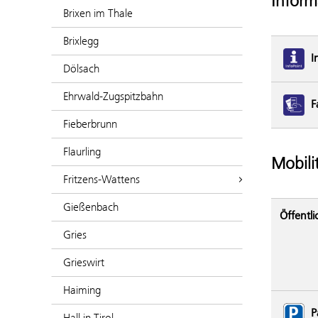
Inform
Brixen im Thale
Brixlegg
I
Dölsach
Ehrwald-Zugspitzbahn
F
Fieberbrunn
Flaurling
Mobili
Fritzens-Wattens
Gießenbach
Öffentli
Gries
Grieswirt
Haiming
P
Hall in Tirol