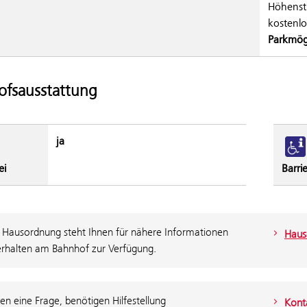
Höhenstr
kostenlo
Parkmög
fsausstattung
ja
ei
Barrie
 Hausordnung steht Ihnen für nähere Informationen
Haus
rhalten am Bahnhof zur Verfügung.
en eine Frage, benötigen Hilfestellung
Konta