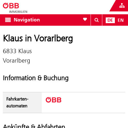
Zur Favoritenliste
Navigation
DE
EN
Klaus in Vorarlberg
6833 Klaus
Vorarlberg
Information & Buchung
Fahrkarten­
automaten
Ankünfte & Abfahrten