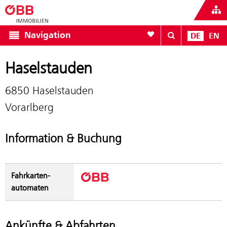
Zur Favoritenliste
Navigation
DE
EN
Haselstauden
6850 Haselstauden
Vorarlberg
Information & Buchung
Fahrkarten­
automaten
Ankünfte & Abfahrten