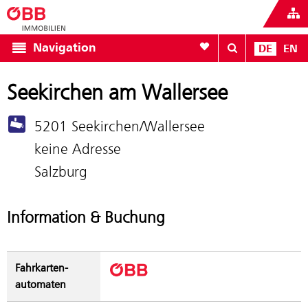
Zur Favoritenliste
Navigation
DE
EN
Seekirchen am Wallersee
5201 Seekirchen/Wallersee
keine Adresse
Salzburg
Information & Buchung
Fahrkarten­
automaten